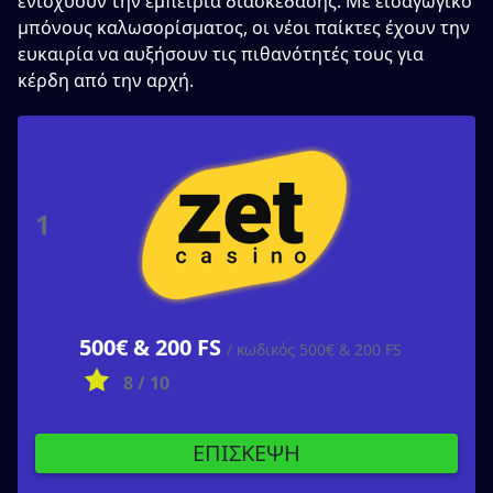
ενισχύουν την εμπειρία διασκέδασης. Με εισαγωγικό
μπόνους καλωσορίσματος, οι νέοι παίκτες έχουν την
ευκαιρία να αυξήσουν τις πιθανότητές τους για
κέρδη από την αρχή.
1
500€ & 200 FS
/ κωδικός 500€ & 200 FS
8 / 10
ΕΠΙΣΚΕΨΗ