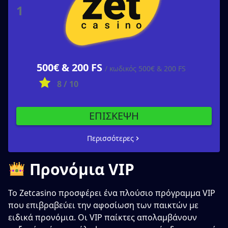
1
500€ & 200 FS
/ κωδικός 500€ & 200 FS
8 / 10
ΕΠΙΣΚΕΨΗ
Περισσότερες
Προνόμια VIP
Το Zetcasino προσφέρει ένα πλούσιο πρόγραμμα VIP
που επιβραβεύει την αφοσίωση των παικτών με
ειδικά προνόμια. Οι VIP παίκτες απολαμβάνουν