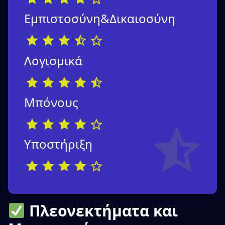
Εμπιστοσύνη&Δικαιοσύνη
Λογισμικά
Μπόνους
Υποστήριξη
Πλεονεκτήματα και