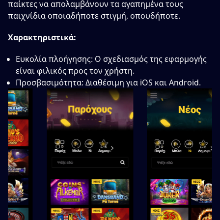
παίκτες να απολαμβάνουν τα αγαπημένα τους
παιχνίδια οποιαδήποτε στιγμή, οπουδήποτε.
Χαρακτηριστικά:
Ευκολία πλοήγησης: Ο σχεδιασμός της εφαρμογής
είναι φιλικός προς τον χρήστη.
Προσβασιμότητα: Διαθέσιμη για iOS και Android.