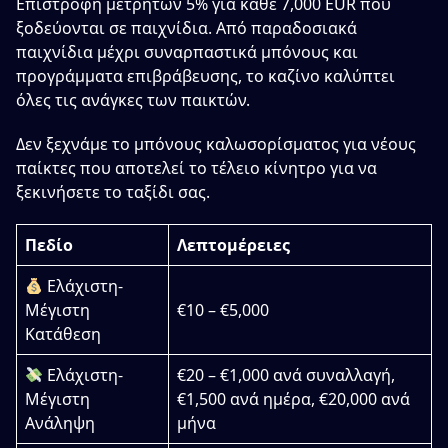
Επιστροφή μετρητών 5% για κάθε 7,000 EUR που
ξοδεύονται σε παιχνίδια. Από παραδοσιακά
παιχνίδια μέχρι συναρπαστικά μπόνους και
προγράμματα επιβράβευσης, το καζίνο καλύπτει
όλες τις ανάγκες των παικτών.
Δεν ξεχνάμε το μπόνους καλωσορίσματος για νέους
παίκτες που αποτελεί το τέλειο κίνητρο για να
ξεκινήσετε το ταξίδι σας.
Πεδίο
Λεπτομέρειες
Ελάχιστη-
Μέγιστη
€10 – €5,000
Κατάθεση
Ελάχιστη-
€20 – €1,000 ανά συναλλαγή,
Μέγιστη
€1,500 ανά ημέρα, €20,000 ανά
Ανάληψη
μήνα