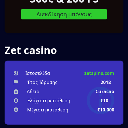
Διεκδίκηση μπόνους
Zet casino
Ιστοσελίδα
zetspins.com
Έτος Ίδρυσης
2018
Άδεια
Curacao
Ελάχιστη κατάθεση
€10
Μέγιστη κατάθεση
€10.000