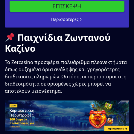
ΕΠΙΣΚΕΨΗ
Περισσότερες
Παιχνίδια Ζωντανού
Καζίνο
Το Zetcasino προσφέρει πολυάριθμα πλεονεκτήματα
όπως αυξημένα όρια ανάληψης και γρηγορότερες
διαδικασίες πληρωμών. Ωστόσο, οι περιορισμοί στη
διαθεσιμότητα σε ορισμένες χώρες μπορεί να
αποτελούν μειονέκτημα.