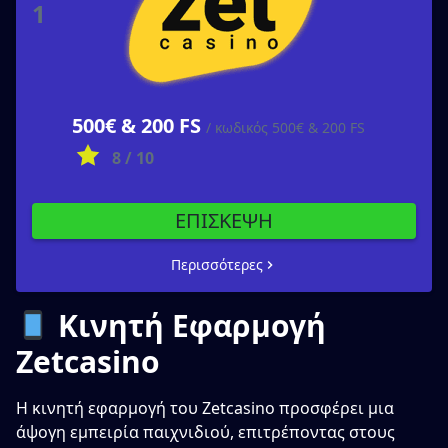
1
500€ & 200 FS
/ κωδικός 500€ & 200 FS
8 / 10
ΕΠΙΣΚΕΨΗ
Περισσότερες
Κινητή Εφαρμογή
Zetcasino
Η κινητή εφαρμογή του Zetcasino προσφέρει μια
άψογη εμπειρία παιχνιδιού, επιτρέποντας στους