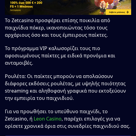
Το Zetcasino προσφέρει επίσης ποικιλία από
παιχνίδια πόκερ, ικανοποιώντας τόσο τους
αρχάριους όσο και τους έμπειρους παίκτες.
Το πρόγραμμα VIP καλωσορίζει τους πιο
αφοσιωμένους παίκτες με ειδικά προνόμια και
ανταμοιβές.
Ρουλέτα: Οι παίκτες μπορούν να απολαύσουν
διάφορες εκδόσεις ρουλέτας, με υψηλής ποιότητας
streaming και αληθοφανή γραφικά που εκτοξεύουν
την εμπειρία του παιχνιδιού.
Για να προωθήσει το υπεύθυνο παιχνίδι, το
Zetcasino, ή
Leon Casino
, παρέχει επιλογές για να
ορίσετε χρονικά όρια στις συνεδρίες παιχνιδιού σας.