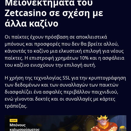
Μειονεκτήματα του
Zetcasino σε σχέση με
άλλα καζίνο
Οι παίκτες έχουν πρόσβαση σε αποκλειστικά
μπόνους και προσφορές που δεν θα βρείτε αλλού,
κάνοντάς το καζίνο μια ελκυστική επιλογή για νέους
παίκτες. Η επιστροφή χρημάτων 10% και η ασφάλεια
του καζίνο ενισχύουν την επιλογή αυτή.
Η χρήση της τεχνολογίας SSL για την κρυπτογράφηση
των δεδομένων και των συναλλαγών των παικτών
διασφαλίζει ένα ασφαλές περιβάλλον παιχνιδιού,
ενώ γίνονται δεκτές και οι συναλλαγές με κάρτες
τράπεζας.