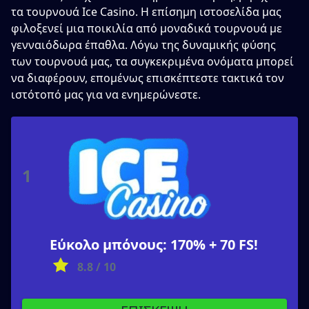
τα τουρνουά Ice Casino. Η επίσημη ιστοσελίδα μας
φιλοξενεί μια ποικιλία από μοναδικά τουρνουά με
γενναιόδωρα έπαθλα. Λόγω της δυναμικής φύσης
των τουρνουά μας, τα συγκεκριμένα ονόματα μπορεί
να διαφέρουν, επομένως επισκέπτεστε τακτικά τον
ιστότοπό μας για να ενημερώνεστε.
1
Εύκολο μπόνους: 170% + 70 FS!
8.8 / 10