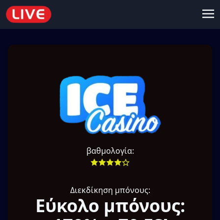
Skip
Skip
to
to
Me
navigation
content
βαθμολογία:
Διεκδίκηση μπόνους:
Εύκολο μπόνους: