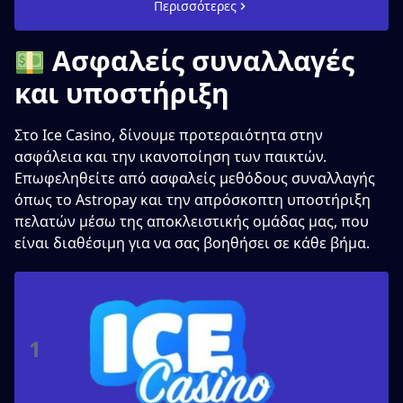
Περισσότερες
Ασφαλείς συναλλαγές
και υποστήριξη
Στο Ice Casino, δίνουμε προτεραιότητα στην
ασφάλεια και την ικανοποίηση των παικτών.
Επωφεληθείτε από ασφαλείς μεθόδους συναλλαγής
όπως το Astropay και την απρόσκοπτη υποστήριξη
πελατών μέσω της αποκλειστικής ομάδας μας, που
είναι διαθέσιμη για να σας βοηθήσει σε κάθε βήμα.
1