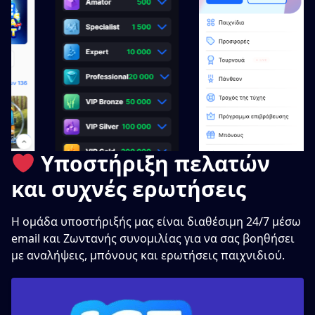
Υποστήριξη πελατών
και συχνές ερωτήσεις
Η ομάδα υποστήριξής μας είναι διαθέσιμη 24/7 μέσω
email και Ζωντανής συνομιλίας για να σας βοηθήσει
με αναλήψεις, μπόνους και ερωτήσεις παιχνιδιού.