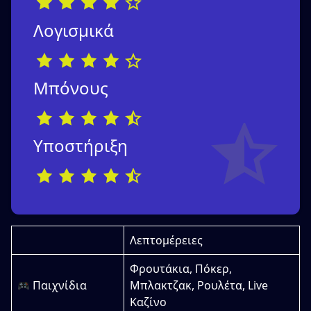
Λογισμικά
Μπόνους
Υποστήριξη
Λεπτομέρειες
Φρουτάκια, Πόκερ,
Παιχνίδια
Μπλακτζακ, Ρουλέτα, Live
Καζίνο