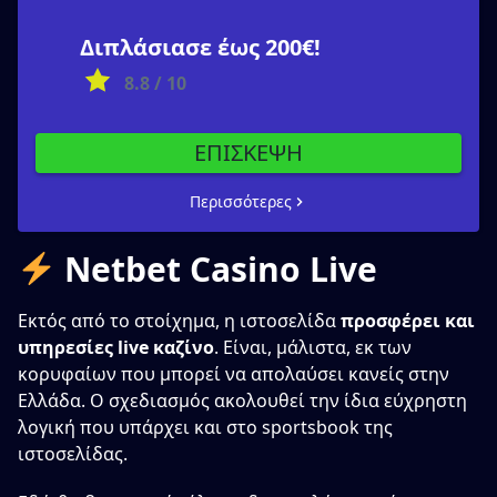
Διπλάσιασε έως 200€!
8.8 / 10
ΕΠΙΣΚΕΨΗ
Περισσότερες
Netbet Casino Live
Εκτός από το στοίχημα, η ιστοσελίδα
προσφέρει και
υπηρεσίες live καζίνο
. Είναι, μάλιστα, εκ των
κορυφαίων που μπορεί να απολαύσει κανείς στην
Ελλάδα. Ο σχεδιασμός ακολουθεί την ίδια εύχρηστη
λογική που υπάρχει και στο sportsbook της
ιστοσελίδας.