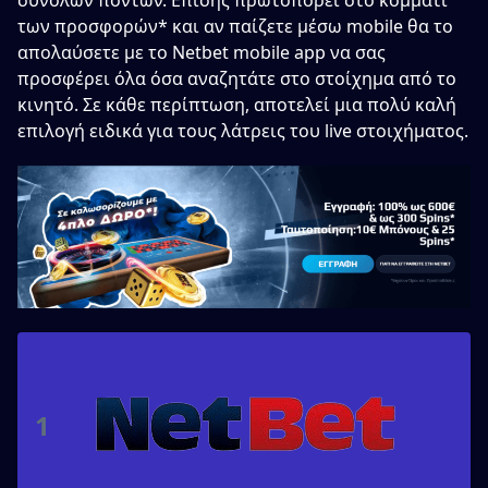
συνόλων πόντων. Επίσης πρωτοπορεί στο κομμάτι
των προσφορών* και αν παίζετε μέσω mobile θα το
απολαύσετε με το Netbet mobile app να σας
προσφέρει όλα όσα αναζητάτε στο στοίχημα από το
κινητό. Σε κάθε περίπτωση, αποτελεί μια πολύ καλή
επιλογή ειδικά για τους λάτρεις του live στοιχήματος.
1