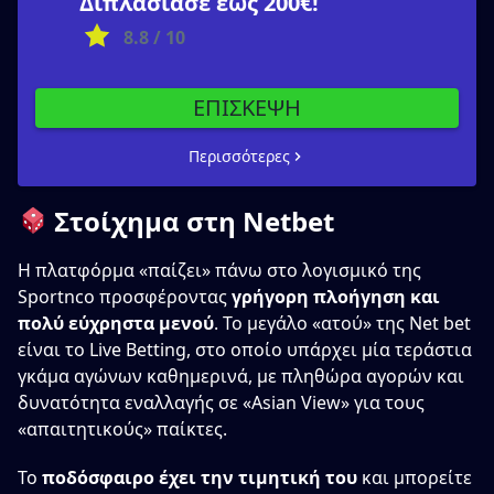
Διπλάσιασε έως 200€!
8.8 / 10
ΕΠΙΣΚΕΨΗ
Περισσότερες
Στοίχημα στη Netbet
H πλατφόρμα «παίζει» πάνω στο λογισμικό της
Sportnco προσφέροντας
γρήγορη πλοήγηση και
πολύ εύχρηστα μενού
. Το μεγάλο «ατού» της Net bet
είναι το Live Betting, στο οποίο υπάρχει μία τεράστια
γκάμα αγώνων καθημερινά, με πληθώρα αγορών και
δυνατότητα εναλλαγής σε «Asian View» για τους
«απαιτητικούς» παίκτες.
Το
ποδόσφαιρο έχει την τιμητική του
και μπορείτε