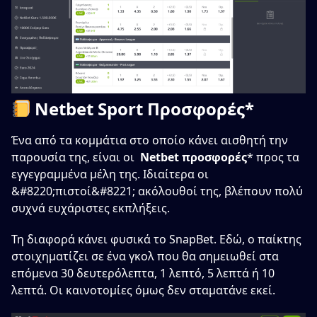
Netbet Sport Προσφορές*
Ένα από τα κομμάτια στο οποίο κάνει αισθητή την
παρουσία της, είναι οι
Netbet προσφορές
* προς τα
εγγεγραμμένα μέλη της. Ιδιαίτερα οι
&#8220;πιστοί&#8221; ακόλουθοί της, βλέπουν πολύ
συχνά ευχάριστες εκπλήξεις.
Τη διαφορά κάνει φυσικά το SnapBet. Εδώ, ο παίκτης
στοιχηματίζει σε ένα γκολ που θα σημειωθεί στα
επόμενα 30 δευτερόλεπτα, 1 λεπτό, 5 λεπτά ή 10
λεπτά. Οι καινοτομίες όμως δεν σταματάνε εκεί.