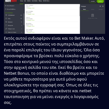
Εκτός αυτού ενδιαφέρον είναι και το Bet Maker. Αυτό,
επιτρέπει στους παίκτες να συμπεριλαμβάνουν σε
ένα παρολί επιλογές του ίδιου γεγονότος. Όλα όσα
προαναφέραμε τα βρίσκει πολύ εύκολα ο χρήστης.
Τόσο στο κεντρικό μενού της ιστοσελίδας όσο και
στην αρχική σελίδα του site. Εκεί θα βρείτε και το
Netbet Bonus, το οποίο είναι διαθέσιμο και μπορείτε
να μάθετε περισσότερα για αυτό μόνο αφού
ολοκληρώσετε την εγγραφή σας. Όπως σε όλες τις
στοιχηματικές, θα πρέπει να κάνετε και netbet
ταυτοποιηση για να μείνει ενεργός ο λογαριασμός
σας.