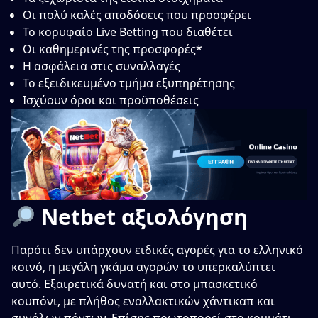
Οι πολύ καλές αποδόσεις που προσφέρει
Το κορυφαίο Live Betting που διαθέτει
Οι καθημερινές της προσφορές*
Η ασφάλεια στις συναλλαγές
Το εξειδικευμένο τμήμα εξυπηρέτησης
Ισχύουν όροι και προϋποθέσεις
Netbet αξιολόγηση
Παρότι δεν υπάρχουν ειδικές αγορές για το ελληνικό
κοινό, η μεγάλη γκάμα αγορών το υπερκαλύπτει
αυτό. Εξαιρετικά δυνατή και στο μπασκετικό
κουπόνι, με πλήθος εναλλακτικών χάντικαπ και