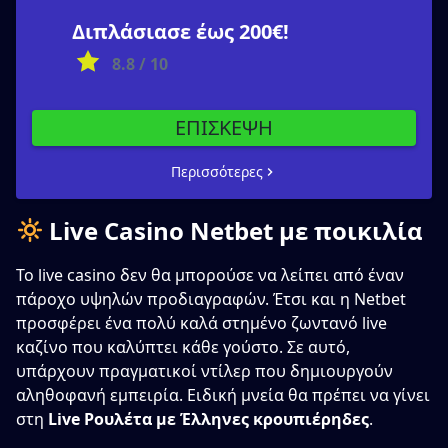
Διπλάσιασε έως 200€!
8.8 / 10
ΕΠΙΣΚΕΨΗ
Περισσότερες
Live Casino Netbet με ποικιλία
To live casino δεν θα μπορούσε να λείπει από έναν
πάροχο υψηλών προδιαγραφών. Έτσι και η Netbet
προσφέρει ένα πολύ καλά στημένο ζωντανό live
καζίνο που καλύπτει κάθε γούστο. Σε αυτό,
υπάρχουν πραγματικοί ντίλερ που δημιουργούν
αληθοφανή εμπειρία. Ειδική μνεία θα πρέπει να γίνει
στη
Live Ρουλέτα με Έλληνες κρουπιέρηδες
.