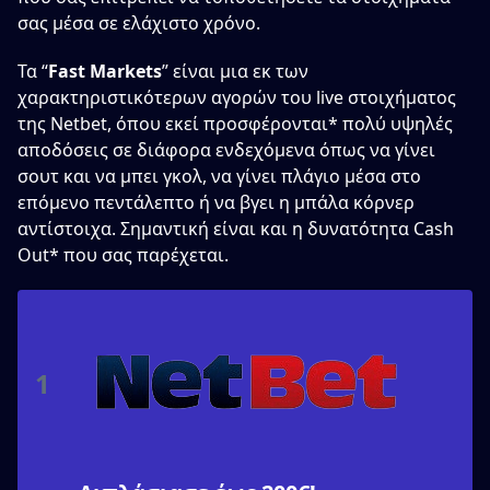
σας μέσα σε ελάχιστο χρόνο.
Τα “
Fast Markets
” είναι μια εκ των
χαρακτηριστικότερων αγορών του live στοιχήματος
της Netbet, όπου εκεί προσφέρονται* πολύ υψηλές
αποδόσεις σε διάφορα ενδεχόμενα όπως να γίνει
σουτ και να μπει γκολ, να γίνει πλάγιο μέσα στο
επόμενο πεντάλεπτο ή να βγει η μπάλα κόρνερ
αντίστοιχα. Σημαντική είναι και η δυνατότητα Cash
Out* που σας παρέχεται.
1