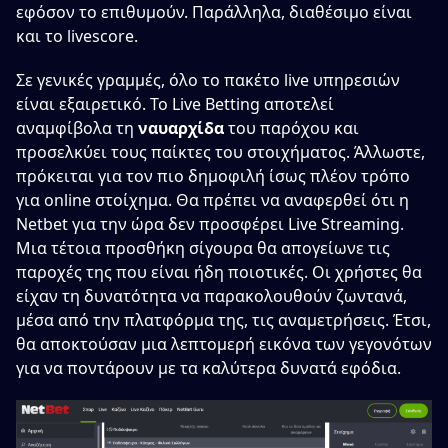
εφόσον το επιθυμούν. Παράλληλα, διαθέσιμο είναι
και το livescore.
Σε γενικές γραμμές, όλο το πακέτο live υπηρεσιών
είναι εξαιρετικό. Το Live Betting αποτελεί
αναμφίβολα τη
ναυαρχίδα
του παρόχου και
προσελκύει τους παίκτες του στοιχήματος. Άλλωστε,
πρόκειται για τον πιο δημοφιλή ίσως πλέον τρόπο
για online στοίχημα. Θα πρέπει να αναφερθεί ότι η
Netbet για την ώρα δεν προσφέρει Live Streaming.
Μια τέτοια προσθήκη σίγουρα θα απογείωνε τις
παροχές της που είναι ήδη ποιοτικές. Οι χρήστες θα
είχαν τη δυνατότητα να παρακολουθούν ζωντανά,
μέσα από την πλατφόρμα της, τις αναμετρήσεις. Έτσι,
θα αποκτούσαν μια λεπτομερή εικόνα των γεγονότων
για να ποντάρουν με τα καλύτερα δυνατά εφόδια.