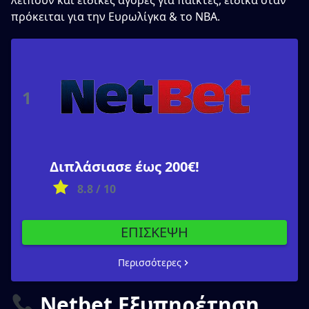
λείπουν και ειδικές αγορές για παίκτες, ειδικά όταν
πρόκειται για την Ευρωλίγκα & το ΝΒΑ.
1
Διπλάσιασε έως 200€!
8.8 / 10
ΕΠΙΣΚΕΨΗ
Περισσότερες
Netbet Εξυπηρέτηση