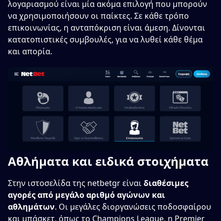
λογαριασμού είναι μία ακόμα επιλογή που μπορούν
να χρησιμοποιήσουν οι παίκτες. Σε κάθε τρόπο
επικοινωνίας, η ανταπόκριση είναι άμεση. Δίνονται
κατατοπιστικές συμβουλές, για να λυθεί κάθε θέμα
και απορία.
Αθλήματα και ειδικά στοιχήματα
Στην ιστοσελίδα της netbetgr είναι
διαθέσιμες
αγορές από μεγάλο αριθμό αγώνων και
αθλημάτων
. Οι μεγάλες διοργανώσεις ποδοσφαίρου
και μπάσκετ, όπως το Champions League, η Premier